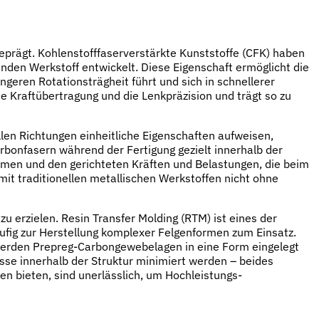
rägt. Kohlenstofffaserverstärkte Kunststoffe (CFK) haben
nden Werkstoff entwickelt. Diese Eigenschaft ermöglicht die
ingeren Rotationsträgheit führt und sich in schnellerer
ie Kraftübertragung und die Lenkpräzision und trägt so zu
allen Richtungen einheitliche Eigenschaften aufweisen,
arbonfasern während der Fertigung gezielt innerhalb der
mmen und den gerichteten Kräften und Belastungen, die beim
mit traditionellen metallischen Werkstoffen nicht ohne
 erzielen. Resin Transfer Molding (RTM) ist eines der
fig zur Herstellung komplexer Felgenformen zum Einsatz.
 werden Prepreg-Carbongewebelagen in eine Form eingelegt
sse innerhalb der Struktur minimiert werden – beides
ren bieten, sind unerlässlich, um Hochleistungs-