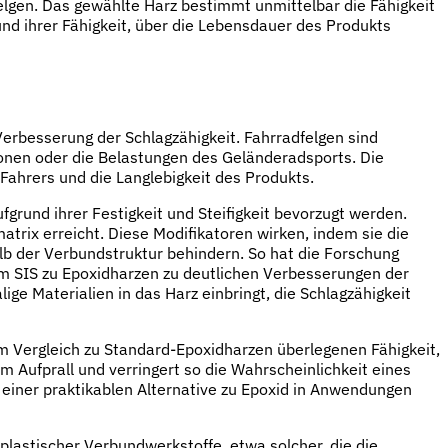
elgen. Das gewählte Harz bestimmt unmittelbar die Fähigkeit
und ihrer Fähigkeit, über die Lebensdauer des Produkts
Verbesserung der Schlagzähigkeit. Fahrradfelgen sind
ionen oder die Belastungen des Geländeradsports. Die
Fahrers und die Langlebigkeit des Produkts.
grund ihrer Festigkeit und Steifigkeit bevorzugt werden.
trix erreicht. Diese Modifikatoren wirken, indem sie die
lb der Verbundstruktur behindern. So hat die Forschung
m SIS zu Epoxidharzen zu deutlichen Verbesserungen der
ge Materialien in das Harz einbringt, die Schlagzähigkeit
im Vergleich zu Standard-Epoxidharzen überlegenen Fähigkeit,
 Aufprall und verringert so die Wahrscheinlichkeit eines
 einer praktikablen Alternative zu Epoxid in Anwendungen
lastischer Verbundwerkstoffe, etwa solcher, die die