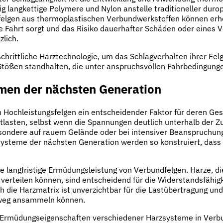
ig langkettige Polymere und Nylon anstelle traditioneller dur
adfelgen aus thermoplastischen Verbundwerkstoffen können er
 Fahrt sorgt und das Risiko dauerhafter Schäden oder eines Ve
zlich.
rittliche Harztechnologie, um das Schlagverhalten ihrer Felg
n Stößen standhalten, die unter anspruchsvollen Fahrbedingunge
en der nächsten Generation
 Hochleistungsfelgen ein entscheidender Faktor für deren Ges
asten, selbst wenn die Spannungen deutlich unterhalb der Zugf
sondere auf rauem Gelände oder bei intensiver Beanspruchung
rzsysteme der nächsten Generation werden so konstruiert, das
ie langfristige Ermüdungsleistung von Verbundfelgen. Harze, d
erteilen können, sind entscheidend für die Widerstandsfähi
die Harzmatrix ist unverzichtbar für die Lastübertragung und
nweg ansammeln können.
Ermüdungseigenschaften verschiedener Harzsysteme in Verbun