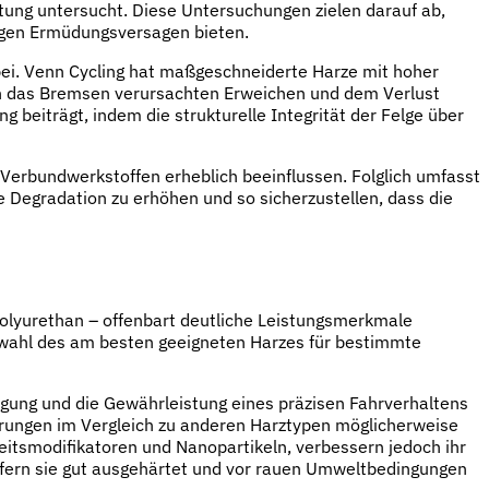
ung untersucht. Diese Untersuchungen zielen darauf ab,
gegen Ermüdungsversagen bieten.
ei. Venn Cycling hat maßgeschneiderte Harze mit hoher
rch das Bremsen verursachten Erweichen und dem Verlust
beiträgt, indem die strukturelle Integrität der Felge über
rbundwerkstoffen erheblich beeinflussen. Folglich umfasst
Degradation zu erhöhen und so sicherzustellen, dass die
Polyurethan – offenbart deutliche Leistungsmerkmale
uswahl des am besten geeigneten Harzes für bestimmte
ragung und die Gewährleistung eines präzisen Fahrverhaltens
ierungen im Vergleich zu anderen Harztypen möglicherweise
keitsmodifikatoren und Nanopartikeln, verbessern jedoch ihr
ofern sie gut ausgehärtet und vor rauen Umweltbedingungen