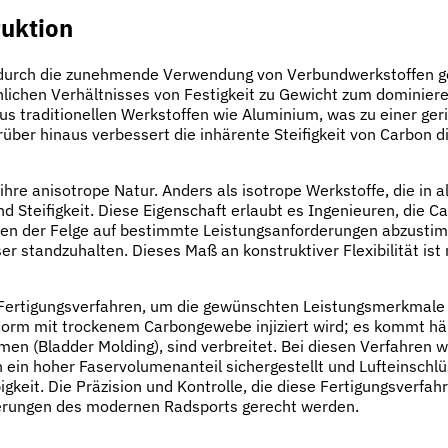
ruktion
durch die zunehmende Verwendung von Verbundwerkstoffen gep
lichen Verhältnisses von Festigkeit zu Gewicht zum dominiere
 aus traditionellen Werkstoffen wie Aluminium, was zu einer ger
über hinaus verbessert die inhärente Steifigkeit von Carbon d
ihre anisotrope Natur. Anders als isotrope Werkstoffe, die in 
 Steifigkeit. Diese Eigenschaft erlaubt es Ingenieuren, die C
ften der Felge auf bestimmte Leistungsanforderungen abzusti
r standzuhalten. Dieses Maß an konstruktiver Flexibilität ist 
Fertigungsverfahren, um die gewünschten Leistungsmerkmale zu
orm mit trockenem Carbongewebe injiziert wird; es kommt häu
en (Bladder Molding), sind verbreitet. Bei diesen Verfahren
ein hoher Faservolumenanteil sichergestellt und Lufteinschlü
gkeit. Die Präzision und Kontrolle, die diese Fertigungsverfah
derungen des modernen Radsports gerecht werden.