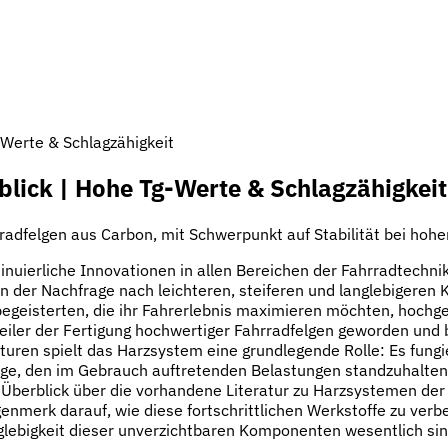
-Werte & Schlagzähigkeit
lick | Hohe Tg-Werte & Schlagzähigkeit
adfelgen aus Carbon, mit Schwerpunkt auf Stabilität bei hoher
inuierliche Innovationen in allen Bereichen der Fahrradtechni
 der Nachfrage nach leichteren, steiferen und langlebigeren 
isterten, die ihr Fahrerlebnis maximieren möchten, hochgesc
feiler der Fertigung hochwertiger Fahrradfelgen geworden und
uren spielt das Harzsystem eine grundlegende Rolle: Es fungie
Felge, den im Gebrauch auftretenden Belastungen standzuhalt
 Überblick über die vorhandene Literatur zu Harzsystemen der 
merk darauf, wie diese fortschrittlichen Werkstoffe zu verbe
glebigkeit dieser unverzichtbaren Komponenten wesentlich sin