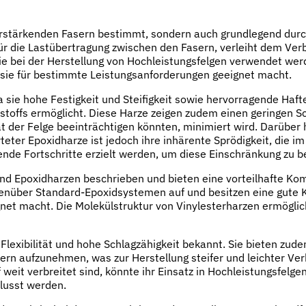
verstärkenden Fasern bestimmt, sondern auch grundlegend durc
ür die Lastübertragung zwischen den Fasern, verleiht dem Verbu
e bei der Herstellung von Hochleistungsfelgen verwendet werd
r sie für bestimmte Leistungsanforderungen geeignet macht.
 sie hohe Festigkeit und Steifigkeit sowie hervorragende Haf
stoffs ermöglicht. Diese Harze zeigen zudem einen geringen
tät der Felge beeinträchtigen könnten, minimiert wird. Darübe
teter Epoxidharze ist jedoch ihre inhärente Sprödigkeit, die 
ende Fortschritte erzielt werden, um diese Einschränkung zu 
und Epoxidharzen beschrieben und bieten eine vorteilhafte Ko
nüber Standard-Epoxidsystemen auf und besitzen eine gute Ko
gnet macht. Die Molekülstruktur von Vinylesterharzen ermögli
 Flexibilität und hohe Schlagzähigkeit bekannt. Sie bieten zu
sern aufzunehmen, was zur Herstellung steifer und leichter V
eit verbreitet sind, könnte ihr Einsatz in Hochleistungsfelg
flusst werden.