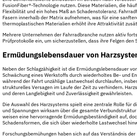
FusionFiber®-Technologie nutzen. Diese Materialien, die häuf
Flexibilität und ein hohes Maß an Schadenstoleranz. Fahrr
Fasern innerhalb der Matrix aufnehmen, was für eine sanftere
thermoplastischen Materialien erhöht ihre Attraktivität zusät
Mehrere Unternehmen der Fahrradbranche nutzen aktiv fortsch
Prüfprotokolle ein, um sicherzustellen, dass ihre Felgen de
Ermüdungslebensdauer von Harzsystem
Neben der Schlagzähigkeit ist die Ermüdungslebensdauer von
Schwächung eines Werkstoffs durch wiederholtes Be- und Entl
während der Fahrt unzählige Lastwechsel durchlaufen, insbe
strukturelles Versagen im Laufe der Zeit zu verhindern. Ha
und deren Langlebigkeit und Zuverlässigkeit gewährleisten.
Die Auswahl des Harzsystems spielt eine zentrale Rolle für d
und Spannungen wirksam über die gesamte Verbundstruktur v
weisen eine hervorragende Ermüdungsbeständigkeit auf, doch 
Schadensformen, die sich über wiederholte Lastwechsel hi
Forschungsbemühungen haben sich auf das Verständnis der 