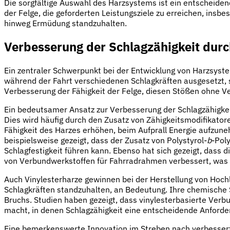
Die sorgfältige Auswahl des Harzsystems ist ein entscheiden
der Felge, die geforderten Leistungsziele zu erreichen, insb
hinweg Ermüdung standzuhalten.
Verbesserung der Schlagzähigkeit durch
Ein zentraler Schwerpunkt bei der Entwicklung von Harzsyste
während der Fahrt verschiedenen Schlagkräften ausgesetzt, 
Verbesserung der Fähigkeit der Felge, diesen Stößen ohne Ver
Ein bedeutsamer Ansatz zur Verbesserung der Schlagzähigkeit 
Dies wird häufig durch den Zusatz von Zähigkeitsmodifikator
Fähigkeit des Harzes erhöhen, beim Aufprall Energie aufzun
beispielsweise gezeigt, dass der Zusatz von Polystyrol-
b
-Pol
Schlagfestigkeit führen kann. Ebenso hat sich gezeigt, dass 
von Verbundwerkstoffen für Fahrradrahmen verbessert, was a
Auch Vinylesterharze gewinnen bei der Herstellung von Hochl
Schlagkräften standzuhalten, an Bedeutung. Ihre chemische S
Bruchs. Studien haben gezeigt, dass vinylesterbasierte Verb
macht, in denen Schlagzähigkeit eine entscheidende Anforder
Eine bemerkenswerte Innovation im Streben nach verbesserte