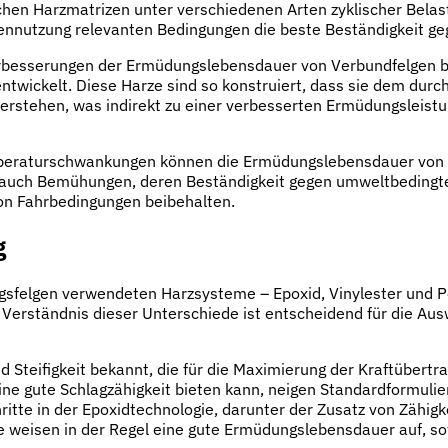
en Harzmatrizen unter verschiedenen Arten zyklischer Belast
elgennutzung relevanten Bedingungen die beste Beständigkeit 
 Verbesserungen der Ermüdungslebensdauer von Verbundfelgen b
ntwickelt. Diese Harze sind so konstruiert, dass sie dem du
tehen, was indirekt zu einer verbesserten Ermüdungsleistung 
peraturschwankungen können die Ermüdungslebensdauer von Ve
auch Bemühungen, deren Beständigkeit gegen umweltbedingte 
von Fahrbedingungen beibehalten.
g
ungsfelgen verwendeten Harzsysteme – Epoxid, Vinylester und 
 Verständnis dieser Unterschiede ist entscheidend für die A
nd Steifigkeit bekannt, die für die Maximierung der Kraftübert
eine gute Schlagzähigkeit bieten kann, neigen Standardformul
ritte in der Epoxidtechnologie, darunter der Zusatz von Zähig
e weisen in der Regel eine gute Ermüdungslebensdauer auf, s