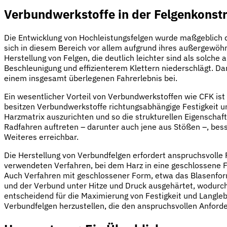
Verbundwerkstoffe in der Felgenkonst
Die Entwicklung von Hochleistungsfelgen wurde maßgeblich 
sich in diesem Bereich vor allem aufgrund ihres außergewöhn
Herstellung von Felgen, die deutlich leichter sind als solche
Beschleunigung und effizienterem Klettern niederschlägt. Dar
einem insgesamt überlegenen Fahrerlebnis bei.
Ein wesentlicher Vorteil von Verbundwerkstoffen wie CFK ist 
besitzen Verbundwerkstoffe richtungsabhängige Festigkeit und
Harzmatrix auszurichten und so die strukturellen Eigenscha
Radfahren auftreten – darunter auch jene aus Stößen –, besse
Weiteres erreichbar.
Die Herstellung von Verbundfelgen erfordert anspruchsvolle 
verwendeten Verfahren, bei dem Harz in eine geschlossene F
Auch Verfahren mit geschlossener Form, etwa das Blasenform
und der Verbund unter Hitze und Druck ausgehärtet, wodurch 
entscheidend für die Maximierung von Festigkeit und Langlebi
Verbundfelgen herzustellen, die den anspruchsvollen Anfor