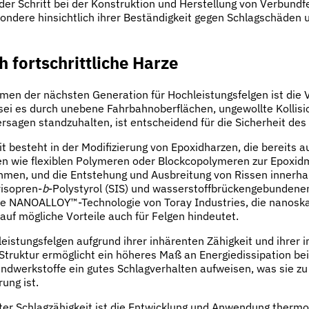
der Schritt bei der Konstruktion und Herstellung von Verbundf
esondere hinsichtlich ihrer Beständigkeit gegen Schlagschäden 
 fortschrittliche Harze
men der nächsten Generation für Hochleistungsfelgen ist die 
sei es durch unebene Fahrbahnoberflächen, ungewollte Kollis
sagen standzuhalten, ist entscheidend für die Sicherheit des 
besteht in der Modifizierung von Epoxidharzen, die bereits auf
en wie flexiblen Polymeren oder Blockcopolymeren zur Epoxidma
ehmen, und die Entstehung und Ausbreitung von Rissen innerha
yisopren-
b
-Polystyrol (SIS) und wasserstoffbrückengebundene
die NANOALLOY™-Technologie von Toray Industries, die nanoskali
uf mögliche Vorteile auch für Felgen hindeutet.
eistungsfelgen aufgrund ihrer inhärenten Zähigkeit und ihrer 
truktur ermöglicht ein höheres Maß an Energiedissipation beim
undwerkstoffe ein gutes Schlagverhalten aufweisen, was sie zu
ung ist.
r Schlagzähigkeit ist die Entwicklung und Anwendung thermop