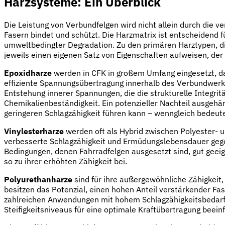
Harzsysteme: Ein Überblick
Die Leistung von Verbundfelgen wird nicht allein durch die 
Fasern bindet und schützt. Die Harzmatrix ist entscheidend f
umweltbedingter Degradation. Zu den primären Harztypen, di
jeweils einen eigenen Satz von Eigenschaften aufweisen, de
Epoxidharze
werden in CFK in großem Umfang eingesetzt, da
effiziente Spannungsübertragung innerhalb des Verbundwerk
Entstehung innerer Spannungen, die die strukturelle Integri
Chemikalienbeständigkeit. Ein potenzieller Nachteil ausgehär
geringeren Schlagzähigkeit führen kann – wenngleich bedeut
Vinylesterharze
werden oft als Hybrid zwischen Polyester- 
verbesserte Schlagzähigkeit und Ermüdungslebensdauer gege
Bedingungen, denen Fahrradfelgen ausgesetzt sind, gut geei
so zu ihrer erhöhten Zähigkeit bei.
Polyurethanharze
sind für ihre außergewöhnliche Zähigkeit,
besitzen das Potenzial, einen hohen Anteil verstärkender Fa
zahlreichen Anwendungen mit hohem Schlagzähigkeitsbedarf w
Steifigkeitsniveaus für eine optimale Kraftübertragung beein