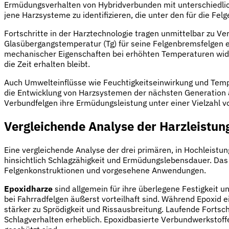
Ermüdungsverhalten von Hybridverbunden mit unterschiedlich
jene Harzsysteme zu identifizieren, die unter den für die F
Fortschritte in der Harztechnologie tragen unmittelbar zu
Glasübergangstemperatur (Tg) für seine Felgenbremsfelgen e
mechanischer Eigenschaften bei erhöhten Temperaturen widers
die Zeit erhalten bleibt.
Auch Umwelteinflüsse wie Feuchtigkeitseinwirkung und Tem
die Entwicklung von Harzsystemen der nächsten Generation 
Verbundfelgen ihre Ermüdungsleistung unter einer Vielzahl 
Vergleichende Analyse der Harzleistun
Eine vergleichende Analyse der drei primären, in Hochleist
hinsichtlich Schlagzähigkeit und Ermüdungslebensdauer. Das
Felgenkonstruktionen und vorgesehene Anwendungen.
Epoxidharze
sind allgemein für ihre überlegene Festigkeit u
bei Fahrradfelgen äußerst vorteilhaft sind. Während Epoxid 
stärker zu Sprödigkeit und Rissausbreitung. Laufende Fortsch
Schlagverhalten erheblich. Epoxidbasierte Verbundwerkstoff