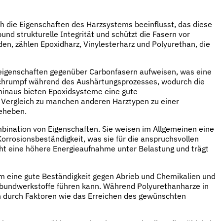
h die Eigenschaften des Harzsystems beeinflusst, das diese
nd strukturelle Integrität und schützt die Fasern vor
en, zählen Epoxidharz, Vinylesterharz und Polyurethan, die
teigenschaften gegenüber Carbonfasern aufweisen, was eine
 Schrumpf während des Aushärtungsprozesses, wodurch die
r hinaus bieten Epoxidsysteme eine gute
im Vergleich zu manchen anderen Harztypen zu einer
beheben.
mbination von Eigenschaften. Sie weisen im Allgemeinen eine
rrosionsbeständigkeit, was sie für die anspruchsvollen
cht eine höhere Energieaufnahme unter Belastung und trägt
dem eine gute Beständigkeit gegen Abrieb und Chemikalien und
erbundwerkstoffe führen kann. Während Polyurethanharze in
en durch Faktoren wie das Erreichen des gewünschten