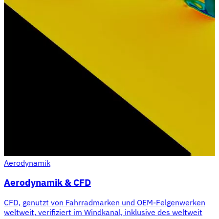
Aerodynamik
Aerodynamik & CFD
CFD, genutzt von Fahrradmarken und OEM-Felgenwerken
weltweit, verifiziert im Windkanal, inklusive des weltweit