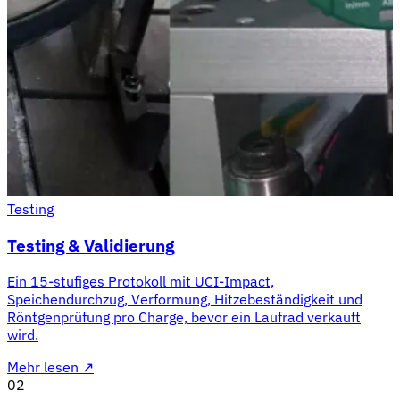
Testing
Testing & Validierung
Ein 15-stufiges Protokoll mit UCI-Impact,
Speichendurchzug, Verformung, Hitzebeständigkeit und
Röntgenprüfung pro Charge, bevor ein Laufrad verkauft
wird.
Mehr lesen
↗
02