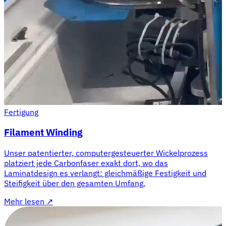
Fertigung
Filament Winding
Unser patentierter, computergesteuerter Wickelprozess
platziert jede Carbonfaser exakt dort, wo das
Laminatdesign es verlangt: gleichmäßige Festigkeit und
Steifigkeit über den gesamten Umfang.
Mehr lesen
↗