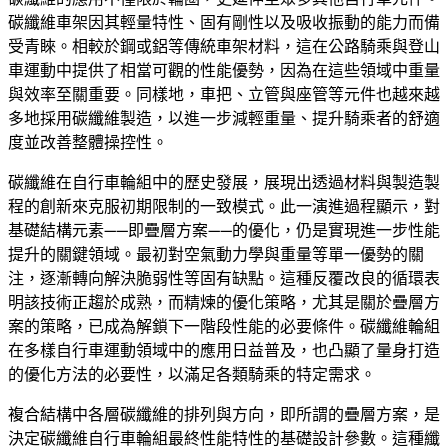
碳纖維車架因其輕量特性、固有剛性以及吸收振動的能力而備
受青睞。相較於鋼或鋁等傳統車架材料，這在公路騎乘與登山
車運動中提供了相當可觀的性能優勢，因為在這些領域中重量
與效率至關重要。同樣地，車把、立管與座管等元件也越來越
多地採用碳纖維製造，以進一步減輕重量、提升騎乘者的舒適
度並改善整體操控性。
碳纖維在自行車輪組中的歷史發展，展現出透過材料與製造製
程的創新來克服初期限制的一致模式。此一演進過程顯示，對
基礎結構元素——即疊層方案——的優化，仍是實現進一步性能
提升的關鍵領域。最初對空氣動力學與重量等單一優勢的關
注，逐漸轉向解決脆弱性等固有缺點。這種反覆改良的循環表
明該技術正趨於成熟，而精煉的優化策略，尤其是關於疊層方
案的策略，已成為解鎖下一階段性能的必要條件。碳纖維輪組
在多樣自行車運動領域中的應用日益普及，也凸顯了量身打造
的優化方法的必要性，以滿足各類騎乘的特定需求。
複合結構中各層碳纖維的排列與方向，即所謂的疊層方案，是
決定碳纖維自行車輪組最終性能特性的基礎設計參數。這種纖