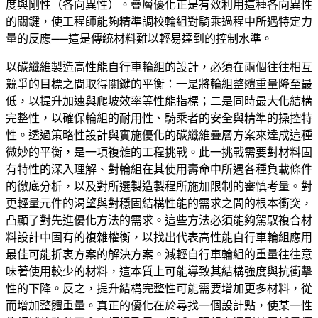
度與剛性（各向異性）。疊層優化正是有效利用這種各向異性
的關鍵，使工程師能夠精準調校輪組對騎乘過程中所遇特定力
量的反應——這是傳統材料難以輕易達到的控制水準。
以碳纖維製造高性能自行車輪組的設計，必須在兩個往往相互
競爭的目標之間取得關鍵的平衡：一是將輪組整體重量降至最
低，以提升加速與爬坡效率等性能指標；二是同時最大化結構
完整性，以確保輪組的耐用性、騎乘者的安全與精準的操控特
性。透過策略性設計與實施優化的碳纖維疊層方案來達成這種
微妙的平衡，是一項複雜的工程挑戰。此一挑戰需要對材料固
有特性的深入理解、對輪組在其使用壽命中所遇各種負載條件
的徹底分析，以及對所選製造製程所施加限制的審慎考量。對
更輕量元件的渴望與對穩固結構性能的需求之間的根本衝突，
凸顯了對先進優化方法的需求。這些方法必須能夠駕馭複合材
料設計中固有的複雜權衡，以找出代表高性能自行車輪組應用
最佳可能折衷方案的解決方案。減輕自行車輪組的重量往往意
味著使用較少的材料，這本質上可能導致其結構強度與抗衝擊
性的下降。反之，提升結構完整性可能需要增加更多材料，從
而增加整體重量。真正的優化在於尋找一個設計點，使某一性