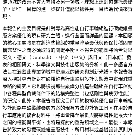
能領域的改善不會大幅損及另一領域，理想上達到帕累托最優
解，即任一目標的進一步提升僅能以犧牲另一目標為代價來實
現。
本報告的主要目標是針對專為高性能自行車輪組進行碳纖維疊
層方案優化的現有研究主體，進行全面而詳盡的回顧。本回顧
的核心主題將是在將這些輪組的重量降至最低與確保其穩固結
構完整性之間必須取得的關鍵平衡。本報告的範圍將涵蓋對以
英文、德文（Deutsch）、中文（中文）與日文（日本語）發
表的相關研究、科學論文與技術出版物的分析。此一多語言方
法旨在涵蓋此專業領域中更廣泛的研究與創新光譜。本報告將
深入探討專門針對在碳纖維自行車輪組設計與製造中實現減重
策略的研究。它也將檢視那些嚴謹分析這些輪組在自行車運動
中各種典型負載條件下的結構完整性（包括剛性與疲勞性能）
的研究。此外，本報告將探究目前用於模擬與優化自行車輪組
設計脈絡中碳纖維疊層方案的現有方法與計算工具。在用於自
行車應用的複合材料中，將重量降至最低與將結構性能最大化
之間的權衡與平衡，也將是探討的重點領域之一。最後，本報
告將致力於發掘碳纖維疊層技術、所用材料或基礎設計原則方