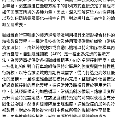
意味著，這些纖維在疊層方案中的排列方式直接決定了輪組將
如何回應其所遇的各種力量。因此，深入理解這些方向性特性
以及如何透過疊層優化來操控它們，對於設計真正高性能的輪
組至關重要。
碳纖維自行車輪組的製造通常涉及利用模具來塑形複合材料的
精密製造製程。一種常見技術涉及使用預浸碳纖維織物（常稱
為預浸料），由熟練的技師或自動化機械以特定順序在模具內
進行疊層。自動纖維鋪放（AFP）是一種更為先進的製造方
法，為製造商提供對各根碳纖維精準方向的卓越控制程度。此
一技術能夠針對自行車輪組每個特定區段的強度與剛性特性進
行調校，以符合該區域的預期負載需求，從而打造更高效且優
化的結構。一旦碳纖維疊層在模具內完成，整個組件便會接受
經過審慎控制的固化製程。這通常涉及將模具置於專用烤箱
中，使其經歷規定的加熱循環，常稱為斜坡循環。烤箱溫度逐
漸升高至特定設定點，在該溫度維持預定的時間以使樹脂充分
固化並凝固，然後再緩慢降至出爐溫度。這種受控的加熱與冷
卻製程，對於在最終複合材料中達成所需的機械特性至關重
要。更先進的製造技術，例如電腦控制的碳纖維纏繞成型