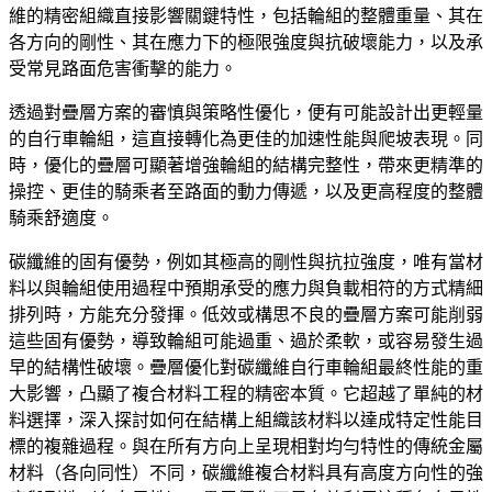
維的精密組織直接影響關鍵特性，包括輪組的整體重量、其在
各方向的剛性、其在應力下的極限強度與抗破壞能力，以及承
受常見路面危害衝擊的能力。
透過對疊層方案的審慎與策略性優化，便有可能設計出更輕量
的自行車輪組，這直接轉化為更佳的加速性能與爬坡表現。同
時，優化的疊層可顯著增強輪組的結構完整性，帶來更精準的
操控、更佳的騎乘者至路面的動力傳遞，以及更高程度的整體
騎乘舒適度。
碳纖維的固有優勢，例如其極高的剛性與抗拉強度，唯有當材
料以與輪組使用過程中預期承受的應力與負載相符的方式精細
排列時，方能充分發揮。低效或構思不良的疊層方案可能削弱
這些固有優勢，導致輪組可能過重、過於柔軟，或容易發生過
早的結構性破壞。疊層優化對碳纖維自行車輪組最終性能的重
大影響，凸顯了複合材料工程的精密本質。它超越了單純的材
料選擇，深入探討如何在結構上組織該材料以達成特定性能目
標的複雜過程。與在所有方向上呈現相對均勻特性的傳統金屬
材料（各向同性）不同，碳纖維複合材料具有高度方向性的強