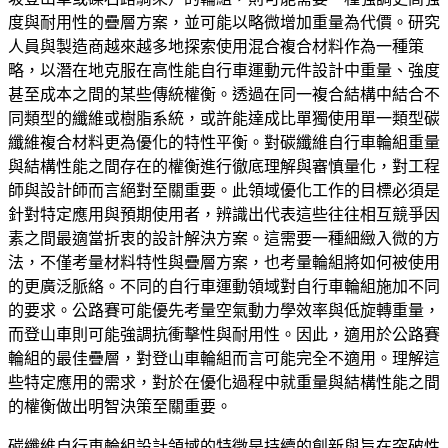
度與耐用性的疊層方案，並可能以略微增加重量為代價。研究
人員與製造商越來越多地探索使用混合複合材料作為一種策
略，以潛在地克服在高性能自行車運動元件設計中重量、強度
甚至成本之間的某些傳統權衡。透過在同一複合結構中結合不
同類型的纖維或樹脂系統，或許能達成比單獨使用單一類型碳
纖維複合材料更為優化的特性平衡。對碳纖維自行車輪組重量
與結構性能之間存在的權衡進行徹底理解與審慎量化，對工程
師與設計師而言絕對至關重要。此領域優化工作的目標必須是
針對特定應用與預期使用者，辨識出代表這些往往相互競爭因
素之間最適當折衷的設計解決方案。這需要一種細緻入微的方
法，不僅考量材料特性與疊層方案，也考量輪組將如何被使用
的更廣泛脈絡。不同的自行車運動領域對自行車輪組施加不同
的要求。公路賽可能優先考量空氣動力學效率與低旋轉重量，
而登山車則可能強調抗衝擊性與耐用性。因此，適用於公路賽
輪組的最佳疊層，對登山車輪組而言可能完全不適用。理解這
些特定應用的需求，對於在優化過程中就重量與結構性能之間
的權衡做出明智決策至關重要。
碳纖維自行車輪組設計領域的特徵是持續的創新與旨在突破性