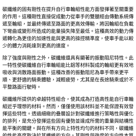
碳纖維的固有剛性在提升自行車輪組性能方面發揮著至關重要
的作用。這種剛性直接促成動力從車手的雙腿經由傳動系統傳
遞至輪組，並最終傳遞至路面的更高效傳輸，將因輪組在負載
下彎曲或變形所造成的能量損失降至最低。這種高效的動力傳
遞轉化為更佳的加速性能與更高的操控精準度，使車手能以較
少的體力消耗達到更高的速度。
除了強度與剛性之外，碳纖維還具有顯著的振動阻尼特性。此
一特性使碳纖維自行車輪組能比鋁等材料製成的輪組更有效地
吸收與消散路面振動。這種改善的振動阻尼為車手帶來更平
順、更舒適的騎乘體驗，減輕疲勞，尤其是在長途騎乘或於不
平整路面行駛時。
碳纖維所提供的卓越特性組合，使其成為打造高性能自行車輪
組近乎理想的材料。然而，僅僅使用該材料並不能保證有效發
揮這些特性。透過細緻的疊層設計對碳纖維進行策略性與優化
的排列，是充分發揮這些固有優勢並達成所需的重量與結構性
能平衡的關鍵。與在所有方向上特性均勻的材料不同，碳纖維
的性能高度取決於其纖維的方向。其剛性與強度的方向性本質