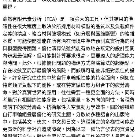
重視。
雖然有限元素分析（FEA）是一項強大的工具，但其結果的準
確性在很大程度上取決於所採用材料模型的品質以及負載條件
定義的精度。複合材料破壞模式（如分層與纖維斷裂）的複雜
本質，可能使開發能在所有潛在情境中準確預測真實行為的材
料模型變得困難。優化演算法雖然能有效地在既定的設計空間
內辨識最佳解，但可能對計算要求很高，需要龐大的處理能力
與時間。此外，根據優化問題的構建方式與演算法的起始點，
存在收斂至局部最優解的風險，而該解可能並非絕對最佳的設
計。許多研究往往集中於自行車輪組性能的特定面向，例如在
特定類型負載下的剛性，或在特定循環應力組合下的疲勞壽
命。對於真實世界的應用，往往需要一種更全面的方法，同時
考量所有相關的性能參數，包括重量、多方向的剛性、各種負
載譜下的疲勞壽命、抗衝擊性與空氣動力學效率。關於碳纖維
自行車輪組疊層優化的研究主體，分散於多種語言的出版物
中，包括英文、德文、中文與日文。這種語言的多樣性可能為
更廣泛的科學社群造成障礙，因為以某一種語言發表的寶貴見
解與創新方法，對於主要以另一種語言工作的研究人員而言，