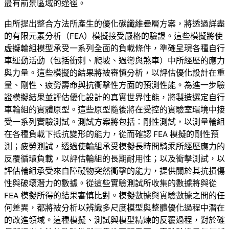
最有前景區域的途徑。
由所提出整合方法所產生的優化碳纖維疊層方案，將透過詳盡
的有限元素分析（FEA）模擬接受嚴格的驗證。這些模擬將使
虛擬輪組模型承受一系列全面的負載條件，準確呈現各種自行
車運動活動（包括衝刺、爬坡、過彎與煞車）中所經歷的應力
與力量。這些模擬的結果將被審慎分析，以評估優化設計在重
量、剛性、疲勞壽命與抗衝擊性方面的預測性能。為進一步驗
證模擬結果並評估優化設計的真實世界性能，將製造選定自行
車輪組的實體原型。這些原型隨後將在受控的實驗室環境中接
受一系列實驗測試。測試方案將包括：剛性測試，以測量輪組
在各種負載下抵抗變形的能力，從而確認 FEA 模擬的剛性預
測；疲勞測試，透過使輪組承受模擬長時間騎乘所經歷應力的
反覆循環負載，以評估輪組的長期耐用性；以及衝擊測試，以
評估輪組承受來自障礙物突然衝擊的能力，提供關於其抗損傷
性與破壞潛力的數據。從這些實驗測試所收集的數據將與從
FEA 模擬所得的結果審慎比對。模擬數據與實驗數據之間的任
何差異，都將被分析以辨識多尺度模型與整體優化過程中潛在
的改進領域。這種模擬、測試與模型精煉的反覆過程，對於確