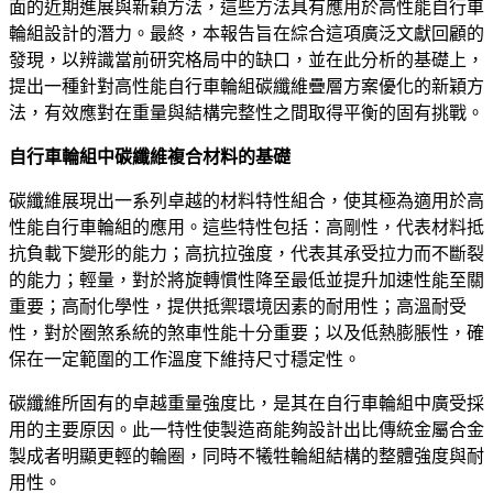
面的近期進展與新穎方法，這些方法具有應用於高性能自行車
輪組設計的潛力。最終，本報告旨在綜合這項廣泛文獻回顧的
發現，以辨識當前研究格局中的缺口，並在此分析的基礎上，
提出一種針對高性能自行車輪組碳纖維疊層方案優化的新穎方
法，有效應對在重量與結構完整性之間取得平衡的固有挑戰。
自行車輪組中碳纖維複合材料的基礎
碳纖維展現出一系列卓越的材料特性組合，使其極為適用於高
性能自行車輪組的應用。這些特性包括：高剛性，代表材料抵
抗負載下變形的能力；高抗拉強度，代表其承受拉力而不斷裂
的能力；輕量，對於將旋轉慣性降至最低並提升加速性能至關
重要；高耐化學性，提供抵禦環境因素的耐用性；高溫耐受
性，對於圈煞系統的煞車性能十分重要；以及低熱膨脹性，確
保在一定範圍的工作溫度下維持尺寸穩定性。
碳纖維所固有的卓越重量強度比，是其在自行車輪組中廣受採
用的主要原因。此一特性使製造商能夠設計出比傳統金屬合金
製成者明顯更輕的輪圈，同時不犧牲輪組結構的整體強度與耐
用性。