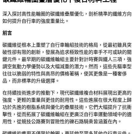
深入探討高性能輪圈的碳纖維疊層優化，剖析精準的纖維方向
如何提升自行車的強度重量比。
前言
碳纖維從根本上重塑了自行車輪組技術的格局，從最初雖具突
破性卻有限的創新，發展為追求極致性能的車手不可或缺的關
鍵元件。最早期的碳纖維輪組主要針對計時賽與鐵人三項，強
調空氣動力學優勢以及大幅減重的潛力。然而，這些先驅車型
往往以脆弱的特性與高昂的價格著稱，使其更像是一種奢侈
品，而非標準的升級選擇。
在持續技術進步的推動下，現代碳纖維複合材料展現出更高的
強度、更輕的重量與更佳的耐用性。這些進展在很大程度上歸
功於先進的樹脂系統與優化的疊層技術，它們大幅提升了抗衝
擊性，從而拓展了碳纖維輪組在更廣泛自行車運動領域中的適
用性，從競技公路賽到冒險性的礫石路騎乘皆涵蓋在內。
碳纖維的應用不僅限於輪圈，更延伸至眾多其他自行車元件。