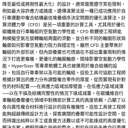
降至最低或將剛性最大化）的設計，通常還需遵守某些限制，
例如最大容許應力或撓度。遺傳演算法是一種已成功應用於自
行車運動中複合結構最佳堆疊順序決定問題的優化演算法。計
算流體力學（CFD）是另一項重要的計算工具，尤其用於優化
碳纖維自行車輪組的空氣動力學性能。CFD 軟體使工程師能
夠模擬空氣在旋轉輪組周圍的流動，並分析不同的輪圈形狀與
輪廓如何影響空氣動力阻力與穩定性。雖然 CFD 主要聚焦於
輪組的外部形狀，但內部疊層也可透過在不超出重量限制的情
況下打造更複雜、更優化的輪圈輪廓，間接影響空氣動力學性
能。HyperSizer 等專業軟體工具也被運用於複合結構的設
計，包括自行車車架以及可能的輪組。這些工具可協助工程師
根據計算出的應力分布調整複合零件的厚度，從而實現有針對
性的材料配置——在高應力區域加厚壁面、在低應力區域減薄
——以在不損及結構完整性的情況下達成減重。在碳纖維自行
車輪組疊層優化領域中對精密計算工具的高度依賴，凸顯了以
各向異性複合材料進行設計的固有複雜性。這些工具使工程師
能夠超越傳統設計方法，探索廣闊的疊層可能性設計空間，從
而辨識出純粹以手工或直覺方法難以或不可能達成的高度優化
解決方案。模擬與優化技術的整合，對於在這些先進自行車運