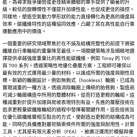
能，為尋求競爭優勢或更佳騎乘體驗的車手提供了顯著的升
級。較低的旋轉慣性不僅提升加速性能，也促成更佳的操控。
同樣地，塑造空氣動力學形狀的能力直接轉化為更高的速度與
效率。碳纖維特性的這種協同效應，凸顯了其在高性能自行車
運動應用中的價值。
一個重要的研究領域聚焦於在不損及結構完整性的前提下將碳
纖維自行車輪組的重量降至最低。一項關鍵策略涉及細緻地選
擇提供卓越強度重量比的高性能碳纖維，例如 Toray 的 T00
與 T00 系列。透過策略性地優化疊層方案，工程師可確保以
最有效的方式運用最少量的材料，以達成所需的強度與剛性目
標。新穎的輪圈設計，例如無鉤式（hookless）輪圈，已成為
實現減重的一種方法。透過消除輪圈上傳統的胎唇鉤，製造商
可減少輪圈構造中所用的整體材料，從而打造更輕的輪組。這
種減重對於提升加速與爬坡表現特別有益。先進的層壓技術在
追求更輕量碳纖維輪組的過程中發揮著關鍵作用。這些技術旨
在優化碳纖維層相互黏合的方式，使創造出更輕的結構成為可
能，同時仍具備應對嚴苛騎乘條件所需的強度與耐用性。計算
工具，尤其是有限元素分析（FEA），被廣泛運用於模擬與優