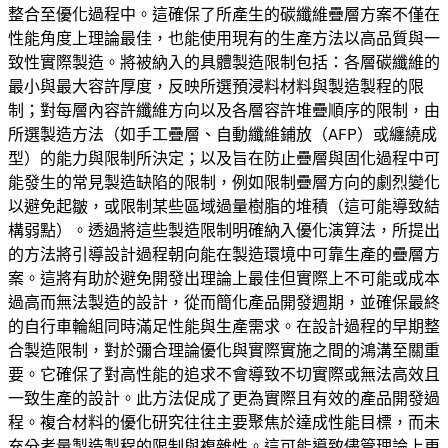
整合至優化過程中。這確保了所產生的碳纖維疊層方案不僅在
性能角度上理論最佳，也能使用現有的生產方法以高品質與一
致性實際製造。將被納入的具體製造限制包括：各層碳纖維的
最小與最大容許厚度，反映所選預浸料材料與製造製程的限
制；對每層內容許纖維方向以及各層容許堆疊順序的限制，由
所選製造方法（如手工疊層、自動纖維鋪放（AFP）或纏繞成
型）的能力與限制所決定；以及旨在防止疊層與固化過程中可
能發生的常見製造缺陷的限制，例如限制疊層方向的劇烈變化
以避免起皺，或限制某些區域過量樹脂的堆積（這可能導致結
構弱點）。透過將這些製造限制明確納入優化演算法，所提出
的方法將引導設計過程朝向能在製造環境中可靠生產的疊層方
案。這將有助於避免開發出理論上最佳但實際上不可能或成本
過高而無法製造的設計，從而簡化產品開發週期，並確保最終
的自行車輪組同時滿足性能與生產需求。在設計過程的早期整
合製造限制，對於彌合理論優化與實際實施之間的鴻溝至關重
要。它確保了對高性能的追求不會導致不切實際或無法高效且
一致生產的設計。此方法促成了更為實際且有效的產品開發過
程。複合材料的優化研究往往主要聚焦於達成性能目標，而未
充分考量製造製程的限制與複雜性。這可能導致儘管理論上更