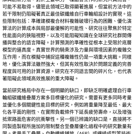
可能不易取得。儘管此領域已取得顯著進展，但當前方法中的
若干限制仍阻礙著真正最佳碳纖維自行車輪組設計的實現。這
些限制包括：準確建模複合材料複雜破壞行為的困難、優化演
算法的計算成本與局部最優解的可能性、研究往往聚焦於特定
性能面向的狹隘視野，以及可能阻礙知識在全球研究社群間傳
播與整合的語言障礙。計算預測的準確性從根本上受限於底層
模型的逼真度。真實世界的騎乘涉及力量與環境因素的複雜交
互作用，而在模擬中捕捉這種複雜性仍是一項重大挑戰。同樣
地，優化演算法雖然強大，但其有效性取決於問題定義的完善
程度與可用的計算資源。研究在不同語言間的碎片化，也代表
著阻礙此領域高效進展的重大障礙。
當前研究格局中存在一個明顯的缺口，即缺乏明確處理自行車
輪組碳纖維疊層方案多目標優化的研究。需要有更多同時考量
並優化多個關鍵性能目標的研究，例如將重量降至最低、最大
化各平面的剛性、在實際負載條件下延長疲勞壽命，以及增強
抵禦路面危害的抗衝擊性。另一個已辨識的缺口是，直接將不
同製造製程所施加的限制整合至疊層優化過程中的研究數量有
限。考量手工疊層、自動纖維鋪放（AFP）或纏繞成型等技術