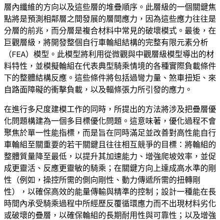
層內纖維的方向以及這些層的堆疊順序。此層級的一個關鍵焦
點將是預測相鄰層之間發展的層間應力，因為這些應力往往是
分層的前兆，而分層是複合材料中常見的破壞模式。最後，在
巨觀層級，將開發整個自行車輪組結構的完整有限元素分析
（FEA）模型。此模型將利用從微觀與中觀層級模型導出的材
料特性，並模擬輪組在代表典型騎乘情境的各種實際負載條件
下的整體結構反應。這些條件將包括過彎力量、煞車扭矩、來
自路面障礙的衝擊負載，以及輻條張力所引發的應力。
在進行多尺度建模工作的同時，所提出的方法將涉及把疊層優
化問題構建為一個多目標優化問題。這意味著，優化過程不會
聚焦於單一性能指標，而是旨在同時滿足並改善對高性能自行
車輪組至關重要的若干關鍵且往往相互競爭的目標：將輪組的
整體質量降至最低，以提升其加速能力、增強爬坡效率，並促
成更靈活、反應更靈敏的騎乘；在關鍵方向上達成高水準的剛
性（例如，操控所需的側向剛性、動力傳遞所需的扭轉剛
性），以確保高效的能量傳輸與精準的控制；設計一種能在長
時間內承受騎乘過程中所經歷反覆循環應力而不出現材料劣化
或破壞的疊層，以確保輪組的長期耐用性與可靠性；以及增強