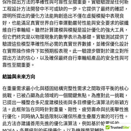
保所提出方法的準確性與可靠性至關重要。實驗驗證是任何新
工程設計方法開發中不可或缺的一步。它提供了最終的確認，
證明所提出的優化方法能夠創造出不僅在虛擬模擬中表現良
好，也能滿足真實世界自行車運動嚴苛性能與安全要求的碳纖
維自行車輪組。雖然計算建模與模擬是設計優化的強大工具，
但它們終究是以物理現象的數學表示為基礎。實驗測試提供了
驗證這些模型準確性所必需的真實世界數據，並確保優化設計
在實際操作條件下如預期般表現。此一驗證步驟對於建立對所
提出方法的信心，以及確保最終自行車輪組產品的安全性與可
靠性至關重要。
結論與未來方向
在重量需求最小化與穩固結構完整性需求之間取得平衡的核心
挑戰，已被凸顯為此領域的一個關鍵焦點。為應對此一挑戰，
已提出一種整合多尺度建模技術與多目標優化演算法的新穎方
法。此框架旨在同時針對重量、剛性、疲勞壽命與抗衝擊性進
行優化，同時納入製造限制以確保所產生疊層方案的可行性。
此方法亦建議善用先進的優化演算法，例如基於帕累托的
MOEA、各層級別的拓撲優化，以及機器學習輔助的優化，以