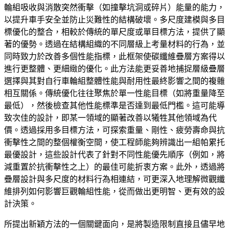
輪組吸收與消散突然衝擊（如撞擊坑洞或碎片）能量的能力，
以提升車手安全並防止災難性的結構破壞。多尺度建模與多目
標優化的整合，相較於傳統的單尺度或單目標方法，提供了顯
著的優勢。透過在結構組織的不同層級上考量材料的行為，並
同時致力於改善多個性能指標，此框架使碳纖維疊層方案得以
進行更整體、更細緻的優化。此方法能更妥善地捕捉層級疊層
選擇與其對自行車輪組整體性能與耐用性最終影響之間的複雜
相互關係。傳統優化往往聚焦於單一性能目標（如將重量降至
最低），然後檢查其他性能標準是否達到最低門檻。這可能導
致次佳的設計，即某一領域的顯著改善以犧牲其他領域為代
價。透過採用多目標方法，可探索重量、剛性、疲勞壽命與抗
衝擊性之間的整個權衡空間，使工程師能夠辨識出一組帕累托
最優設計，這些設計代表了針對不同性能優先順序（例如，將
減重置於抗衝擊性之上）的最佳可能折衷方案。此外，透過將
疊層設計與多尺度的材料行為相連結，可更深入地理解微觀纖
維排列如何影響巨觀輪組性能，從而做出更明智、更有效的設
計決策。
所提出新穎方法的一個關鍵面向，是將製造限制直接且儘早地