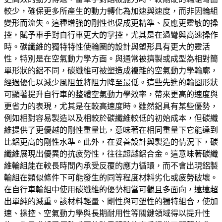
較少，確保更多所產生的動力轉化為加速與速度，而非因輪組
變形而流失。這種增強的剛性也促成更精準、反應更靈敏的操
控，賦予車手對自行車更大的掌控，尤其是在過彎與高速操作
時。碳纖維的獨特特性使輪圈的設計與塑形具有更大的靈活
性，特別是在空氣動力學方面。與通常被擠製或成型為相對簡
單形狀的鋁不同，碳纖維可被塑造成複雜的空氣動力學輪廓，
經過優化以減少風阻並將阻力降至最低。這些先進的輪圈形狀
可顯著提升自行車的整體空氣動力學效率，帶來更高的速度與
更省力的表現，尤其是在較高速度時。雖然鋁具有某些優勢，
例如相對容易製造以及相較於碳纖維較低的初始成本，但碳纖
維提供了更優越的剛性重量比，意味著在相同重量下它能達到
比鋁更高的剛性水準。此外，在妥善設計與製造的情況下，碳
纖維展現出優異的抗疲勞性，往往超越鋁合金。這意味著碳纖
維輪組能在較長時間內承受反覆的應力循環，而不會出現鋁製
輪組在類似條件下可能發生的同等程度材料劣化或疲勞破壞。
在自行車輪組中使用碳纖維的優勢相當可觀且多面向，遠遠超
出單純的減重。該材料輕量、剛性與可塑性的獨特組合，使加
速、操控、空氣動力學與長期耐用性等關鍵領域得以提升性