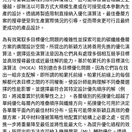
優越，卻無法以可靠方式大規模生產或在可接受成本參數內生
產的設計。透過將製造限制直接納入優化演算法，最佳疊層方
案的搜尋便受到生產實際情況的引導，從而帶來更可行且最終
更成功的產品設計。
為有效駕馭多目標優化問題的複雜性並探索可能的碳纖維疊層
方案的廣闊設計空間，所提出的新穎方法將善用先進的優化演
算法。選擇這些演算法是因為它們具有處理多個相互競爭目標
並高效搜尋最佳或近最佳解的能力。基於帕累托的多目標演化
演算法（MOEA）特別適合多目標優化問題，因為它們旨在找
出一組非支配解，即所謂的帕累托前緣。帕累托前緣上的每個
解都代表目標之間的不同權衡，使設計師能夠理解不同疊層選
擇的性能影響，並選擇最符合其特定設計優先順序的解（例
如，將減重置於抗衝擊性之上）。各層級別的拓撲優化超越了
單純優化每層內的堆疊順序與纖維方向。拓撲優化可用於決定
各單層平面內的最佳材料分布。這有可能帶來新穎且高效的疊
層方案，其中材料僅被策略性地配置於結構上必要之處，從而
進一步將重量降至最低並將性能最大化。為提升優化過程的效
率，所提出的方法亦可納入機器學習（ML）輔助優化。透過