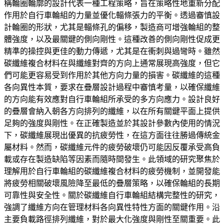
稱輪圈輪廓的設計代表一種工程策略，旨在策略性地重新分配
作用於自行車輪組的力量並優化輻條張力的平衡。透過審慎設
計輪圈的形狀，尤其是輻條孔的偏移，製造商可增強輪組的整
體強度，以及最關鍵的側向剛性。這種改善的側向剛性促成更
精準的操控與更佳的動力傳遞，尤其是在衝刺與過彎時。雖然
碳纖維複合材料在與纖維對齊的方向上通常展現高強度，但它
們可能更容易受到作用於其他方向力量的損害。碳纖維的這種
各向異性本質，要求在疊層設計過程中審慎考量，以確保纖維
的方向能有效應對自行車輪組所承受的多方向應力。設計良好
的疊層會納入朝各方向排列的纖維，以在所有關鍵平面上提供
足夠的強度與剛性。在正確製造並於其設計參數內使用的情況
下，碳纖維展現出優異的抗疲勞性，在這方面往往勝過傳統金
屬材料。然而，碳纖維元件的疲勞破壞仍可能因反覆承受高負
載或存在製造缺陷等因素而隨時間發生。此領域的研究聚焦於
理解用於自行車輪組的碳纖維複合材料的疲勞機制，並開發能
將疲勞相關破壞風險降至最低的疊層策略，以確保輪組的長期
可靠性與安全性。關於碳纖維自行車輪組結構完整性的研究，
強調了纖維方向在管理材料各向異性特性方面的關鍵作用。沿
主要負載路徑排列纖維，對於最大化強度與剛性至關重要。此