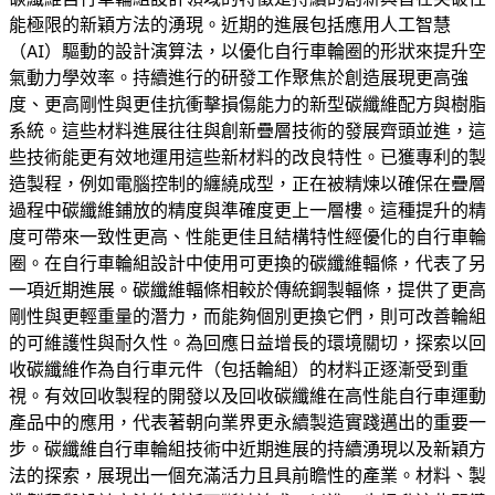
能極限的新穎方法的湧現。近期的進展包括應用人工智慧
（AI）驅動的設計演算法，以優化自行車輪圈的形狀來提升空
氣動力學效率。持續進行的研發工作聚焦於創造展現更高強
度、更高剛性與更佳抗衝擊損傷能力的新型碳纖維配方與樹脂
系統。這些材料進展往往與創新疊層技術的發展齊頭並進，這
些技術能更有效地運用這些新材料的改良特性。已獲專利的製
造製程，例如電腦控制的纏繞成型，正在被精煉以確保在疊層
過程中碳纖維鋪放的精度與準確度更上一層樓。這種提升的精
度可帶來一致性更高、性能更佳且結構特性經優化的自行車輪
圈。在自行車輪組設計中使用可更換的碳纖維輻條，代表了另
一項近期進展。碳纖維輻條相較於傳統鋼製輻條，提供了更高
剛性與更輕重量的潛力，而能夠個別更換它們，則可改善輪組
的可維護性與耐久性。為回應日益增長的環境關切，探索以回
收碳纖維作為自行車元件（包括輪組）的材料正逐漸受到重
視。有效回收製程的開發以及回收碳纖維在高性能自行車運動
產品中的應用，代表著朝向業界更永續製造實踐邁出的重要一
步。碳纖維自行車輪組技術中近期進展的持續湧現以及新穎方
法的探索，展現出一個充滿活力且具前瞻性的產業。材料、製