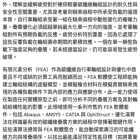
外，理解並緩解疲勞對於確保輕量碳纖維輪組設計的耐久性與
安全性至關重要，尤其是考量到騎乘過程中所承受負載的循環
本質。自行車輪組承受著一組在騎乘過程中動態變化的複雜力
量。疊層優化必須超越單純最大化單一方向的強度，並考量輪
組對所有預期負載的反應。疲勞分析特別重要，因為它處理了
這些反覆負載在輪組壽命期間的累積效應。一個在單一靜態負
載下強度足夠的疊層，若未經適當設計，仍可能容易發生疲勞
破壞。
有限元素分析（FEA）作為碳纖維自行車輪組設計與優化中首
要且不可或缺的計算工具而脫穎而出。FEA 軟體使工程師能夠
建立輪組結構的虛擬模型，並模擬複合材料在模擬真實騎乘情
境的各種負載條件下其內部的應力與應變分布。此一能力使得
在製造任何實體原型之前，即可分析不同的疊層方案及其對輪
組結構性能的影響。此領域使用一系列市售的 FEA 軟體套
件，包括 Abaqus、ANSYS、CATIA 與 OptiStruct。優化演算
法在辨識最有效的碳纖維疊層方案的過程中發揮著關鍵作用。
這些演算法通常與 FEA 軟體整合，能自動探索廣泛的可能纖
維方向與堆疊順序，以找出最能滿足特定性能目標（如將重量