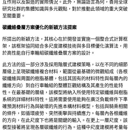
互作用以及製造的實際情況。此外，無論語言為何，善用全球
研究社群的集體知識與多元觀點，對於推動此領域的重大突破
至關重要。
碳纖維疊層方案優化的新穎方法提案
所提出的新穎方法，其核心在於開發並實施一個整合式計算框
架，該框架協同結合多尺度建模技術與多目標優化演算法，用
於高性能自行車輪組碳纖維疊層方案的設計。
此方法的這一部分涉及採用階層式建模策略，以在不同的細節
層級上呈現碳纖維複合材料，範圍從最基礎的微觀組成（各根
碳纖維與周圍的樹脂基體，包括其固有的材料特性與每層內的
纖維方向）到自行車輪組的整體巨觀結構及其產生的性能特
性。在最基礎的層級，該模型將納入所使用特定碳纖維與樹脂
系統的詳細材料特性。這將需要使用能夠在廣泛負載條件下準
確預測材料行為與破壞的先進本構材料模型，包括與騎乘相關
的條件，如循環疲勞、突然衝擊與持續應力。每層內各根纖維
的方向，在此尺度下也將是關鍵的輸入。在更上一層尺度，該
模型接著將呈現各層碳纖維的行為。這種中尺度建模將考量每