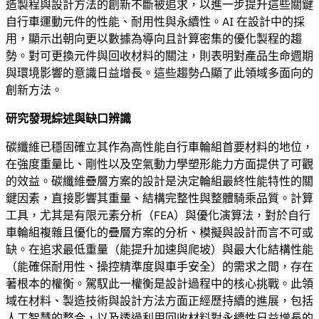
造製程與設計方法的創新不斷被追求，以進一步提升這些關鍵
自行車運動元件的性能、耐用性與永續性。AI 在設計中的採
用，顯示出朝向更以數據為導向且計算密集的優化製程的趨
勢。對可更換元件與回收材料的關注，則表明對產品生命週期
與環境影響的意識日益增長。這些趨勢凸顯了此領域多面向的
創新方法。
研究發現綜述與缺口辨識
碳纖維已穩固確立其作為高性能自行車輪組首要材料的地位，
在強度重量比、剛性以及空氣動力學塑形能力方面提供了可觀
的效益。碳纖維疊層方案的設計是決定輪組最終性能特性的關
鍵因素，直接影響其重量、結構完整性與整體騎乘品質。計算
工具，尤其是有限元素分析（FEA）與優化演算法，對於自行
車輪組複雜且優化的疊層方案的分析、模擬與設計而言不可或
缺。在追求最低重量（能提升加速與爬坡）與最大化結構性能
（能確保耐用性、操控精準度與車手安全）的需求之間，存在
著根本的權衡。駕馭此一權衡是設計過程中的核心挑戰。此領
域在材料、製造技術與設計方法方面正經歷持續的進展，包括
人工智慧的整合，以及透過利用回收材料對永續性日益增長的