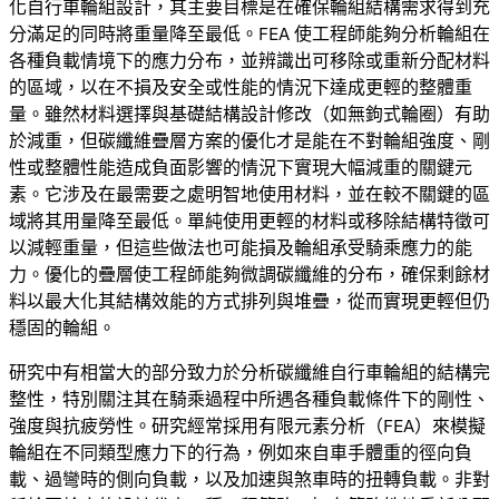
化自行車輪組設計，其主要目標是在確保輪組結構需求得到充
分滿足的同時將重量降至最低。FEA 使工程師能夠分析輪組在
各種負載情境下的應力分布，並辨識出可移除或重新分配材料
的區域，以在不損及安全或性能的情況下達成更輕的整體重
量。雖然材料選擇與基礎結構設計修改（如無鉤式輪圈）有助
於減重，但碳纖維疊層方案的優化才是能在不對輪組強度、剛
性或整體性能造成負面影響的情況下實現大幅減重的關鍵元
素。它涉及在最需要之處明智地使用材料，並在較不關鍵的區
域將其用量降至最低。單純使用更輕的材料或移除結構特徵可
以減輕重量，但這些做法也可能損及輪組承受騎乘應力的能
力。優化的疊層使工程師能夠微調碳纖維的分布，確保剩餘材
料以最大化其結構效能的方式排列與堆疊，從而實現更輕但仍
穩固的輪組。
研究中有相當大的部分致力於分析碳纖維自行車輪組的結構完
整性，特別關注其在騎乘過程中所遇各種負載條件下的剛性、
強度與抗疲勞性。研究經常採用有限元素分析（FEA）來模擬
輪組在不同類型應力下的行為，例如來自車手體重的徑向負
載、過彎時的側向負載，以及加速與煞車時的扭轉負載。非對