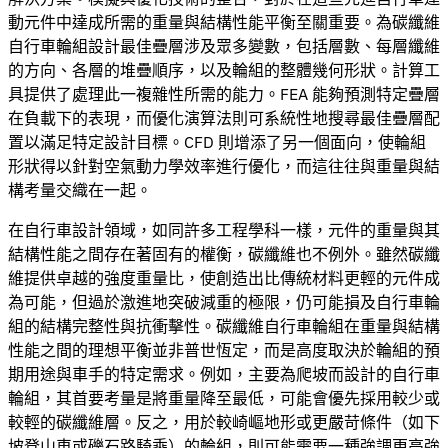
動元件中達成所需的重量與結構性能平衡至關重要。為碳纖維
自行車輪組設計最佳疊層涉及眾多變數，包括層數、每層纖維
的方向、各層的堆疊順序，以及輪組的整體幾何形狀。計算工
具提供了處理此一複雜性所需的能力。FEA 能夠預測特定疊層
在負載下的表現，而優化演算法則可系統性地搜尋最佳疊層配
置以滿足特定設計目標。CFD 則增添了另一個面向，使輪組
形狀得以針對空氣動力學效率進行優化，而這往往與重量與結
構考量交織在一起。
在自行車設計領域，如同許多工程學科一樣，元件的重量與其
結構性能之間存在著固有的權衡，碳纖維也不例外。雖然碳纖
維提供卓越的強度重量比，使創造出比傳統材料更輕的元件成
為可能，但過於激進地突破減重的極限，仍可能損及自行車輪
組的結構完整性與抗衝擊性。碳纖維自行車輪組在重量與結構
性能之間的理想平衡並非普世恆定，而是高度取決於輪組的預
期用途與車手的特定需求。例如，主要為爬坡而設計的自行車
輪組，其首要考量是將重量降至最低，可能會優先採用較少或
較輕的碳纖維層。反之，用於較崎嶇地形或更嚴苛條件（如下
坡登山車或礫石路騎乘）的輪組，則可能需要一種強調更高強