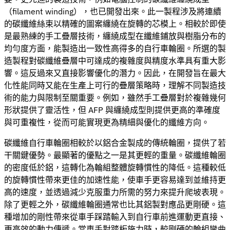
（filament winding），也已開發出來。此一製程涉及將連續
的碳纖維絲束以精確的圖案纏繞在旋轉的芯模上。相較於即使
是最熟練的手工疊層技術，纏繞成型在纖維鋪放與樹脂分布的
均勻度方面，能製造出一致性高得多的自行車輪圈。所選的製
造製程對碳纖維疊層中可達成的複雜度與精度水準具有重大影
響。這反過來又直接影響優化的潛力。因此，在開發旨在最大
化性能同時又能在生產上可行的疊層策略時，理解不同製造技
術的能力與限制至關重要。例如，雖然手工疊層對於複雜幾何
形狀提供了靈活性，但 AFP 與纏繞成型則提供更高的準確度
與可重複性，從而可能實現更為精細與優化的纖維方向。
碳纖維自行車輪圈相較於以鋁合金製成的傳統輪圈，提供了若
干關鍵優勢。最顯著的優點之一是其更輕的重量。碳纖維輪圈
的密度低於鋁，這轉化為輪組整體旋轉慣性的降低。這種較低
的旋轉慣性帶來更佳的加速性能，使車手更容易達到並維持更
高的速度，並透過減少克服重力所需的努力來提升爬坡表現。
除了更輕之外，碳纖維輪圈通常也比其鋁製對應品更剛硬。這
種增加的剛性帶來從車手踩踏輸入到自行車前進運動更直接、
更高效的動力傳遞。當車手對踏板施力時，較剛硬的輪組彎曲