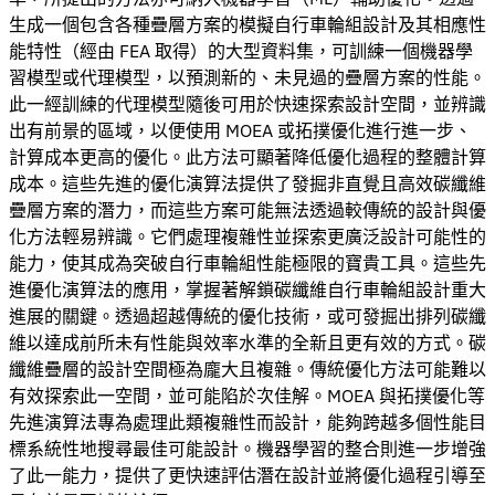
生成一個包含各種疊層方案的模擬自行車輪組設計及其相應性
能特性（經由 FEA 取得）的大型資料集，可訓練一個機器學
習模型或代理模型，以預測新的、未見過的疊層方案的性能。
此一經訓練的代理模型隨後可用於快速探索設計空間，並辨識
出有前景的區域，以便使用 MOEA 或拓撲優化進行進一步、
計算成本更高的優化。此方法可顯著降低優化過程的整體計算
成本。這些先進的優化演算法提供了發掘非直覺且高效碳纖維
疊層方案的潛力，而這些方案可能無法透過較傳統的設計與優
化方法輕易辨識。它們處理複雜性並探索更廣泛設計可能性的
能力，使其成為突破自行車輪組性能極限的寶貴工具。這些先
進優化演算法的應用，掌握著解鎖碳纖維自行車輪組設計重大
進展的關鍵。透過超越傳統的優化技術，或可發掘出排列碳纖
維以達成前所未有性能與效率水準的全新且更有效的方式。碳
纖維疊層的設計空間極為龐大且複雜。傳統優化方法可能難以
有效探索此一空間，並可能陷於次佳解。MOEA 與拓撲優化等
先進演算法專為處理此類複雜性而設計，能夠跨越多個性能目
標系統性地搜尋最佳可能設計。機器學習的整合則進一步增強
了此一能力，提供了更快速評估潛在設計並將優化過程引導至