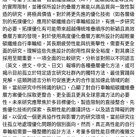
的實際限制，並確保所設計的疊層方案能以高品質與一致性製
造的研究，將極具價值。對於將更先進的優化技術（如各層級
別的拓撲優化）應用於碳纖維自行車輪組設計，有進一步研究
的必要。拓撲優化有可能帶來超越傳統堆疊順序的新穎且高效
疊層方案的發現。對於使用高度優化疊層方案所設計的超輕量
碳纖維自行車輪組，其長期疲勞性能與抗衝擊性，需要有更全
面的研究。理解這些先進設計的耐用性與安全裕度，對其廣泛
採用至關重要。一項全面的比較研究，分析並對照以不同語言
（英文、德文、中文、日文）報導的各種疊層優化方法，或可
揭示目前孤立於特定語言研究社群內的獨特方法、最佳實踐與
見解。這類跨語言分析可促進更大的合作並加速此領域的創
新。當前研究中所辨識的缺口，凸顯了對自行車輪組碳纖維疊
層方案優化採取更整合、更全面且更具全球意識方法的必要
性。未來研究應聚焦於多目標優化、製造限制的直接整合、先
進優化技術的探索、長期性能的嚴謹評估，以及語言障礙的跨
越，以促成一個更具協作性與影響力的研究環境。當前研究往
往孤立地處理優化問題的個別面向。然而，真正高性能的自行
車輪組需要一種整體的設計方法，考量多個性能目標的複雜交