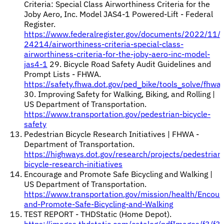
Criteria: Special Class Airworthiness Criteria for the
Joby Aero, Inc. Model JAS4-1 Powered-Lift - Federal
Register.
https://www.federalregister.gov/documents/2022/11
24214/airworthiness-criteria-special-class-
airworthiness-criteria-for-the-joby-aero-inc-model-
jas4-1
29. Bicycle Road Safety Audit Guidelines and
Prompt Lists - FHWA.
https://safety.fhwa.dot.gov/ped_bike/tools_solve/fhw
30. Improving Safety for Walking, Biking, and Rolling |
US Department of Transportation.
https://www.transportation.gov/pedestrian-bicycle-
safety
Pedestrian Bicycle Research Initiatives | FHWA -
Department of Transportation.
https://highways.dot.gov/research/projects/pedestrian
bicycle-research-initiatives
Encourage and Promote Safe Bicycling and Walking |
US Department of Transportation.
https://www.transportation.gov/mission/health/Encour
and-Promote-Safe-Bicycling-and-Walking
TEST REPORT - THDStatic (Home Depot).
https://images.thdstatic.com/catalog/pdfImages/f3/f