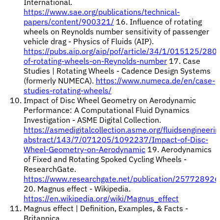
International.
https://www.sae.org/publications/technical-
papers/content/900321/
16. Influence of rotating
wheels on Reynolds number sensitivity of passenger
vehicle drag - Physics of Fluids (AIP).
https://pubs.aip.org/aip/pof/article/34/1/015125/280
of-rotating-wheels-on-Reynolds-number
17. Case
Studies | Rotating Wheels - Cadence Design Systems
(formerly NUMECA).
https://www.numeca.de/en/case-
studies-rotating-wheels/
Impact of Disc Wheel Geometry on Aerodynamic
Performance: A Computational Fluid Dynamics
Investigation - ASME Digital Collection.
https://asmedigitalcollection.asme.org/fluidsengineerin
abstract/143/7/071205/1092237/Impact-of-Disc-
Wheel-Geometry-on-Aerodynamic
19. Aerodynamics
of Fixed and Rotating Spoked Cycling Wheels -
ResearchGate.
https://www.researchgate.net/publication/25772892
20. Magnus effect - Wikipedia.
https://en.wikipedia.org/wiki/Magnus_effect
Magnus effect | Definition, Examples, & Facts -
Britannica.