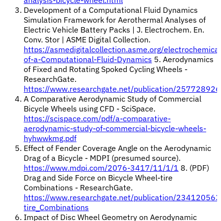
Development of a Computational Fluid Dynamics
Simulation Framework for Aerothermal Analyses of
Electric Vehicle Battery Packs | J. Electrochem. En.
Conv. Stor | ASME Digital Collection.
https://asmedigitalcollection.asme.org/electrochemi
of-a-Computational-Fluid-Dynamics
5. Aerodynamics
of Fixed and Rotating Spoked Cycling Wheels -
ResearchGate.
https://www.researchgate.net/publication/25772892
A Comparative Aerodynamic Study of Commercial
Bicycle Wheels using CFD - SciSpace.
https://scispace.com/pdf/a-comparative-
aerodynamic-study-of-commercial-bicycle-wheels-
hyhwwkmg.pdf
Effect of Fender Coverage Angle on the Aerodynamic
Drag of a Bicycle - MDPI (presumed source).
https://www.mdpi.com/2076-3417/11/1/1
8. (PDF)
Drag and Side Force on Bicycle Wheel-tire
Combinations - ResearchGate.
https://www.researchgate.net/publication/23412056
tire_Combinations
Impact of Disc Wheel Geometry on Aerodynamic