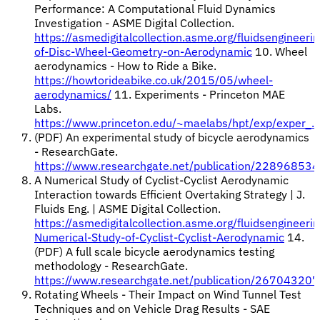
Performance: A Computational Fluid Dynamics
Investigation - ASME Digital Collection.
https://asmedigitalcollection.asme.org/fluidsengine
of-Disc-Wheel-Geometry-on-Aerodynamic
10. Wheel
aerodynamics - How to Ride a Bike.
https://howtorideabike.co.uk/2015/05/wheel-
aerodynamics/
11. Experiments - Princeton MAE
Labs.
https://www.princeton.edu/~maelabs/hpt/exp/exper_.
(PDF) An experimental study of bicycle aerodynamics
- ResearchGate.
https://www.researchgate.net/publication/228968534
A Numerical Study of Cyclist-Cyclist Aerodynamic
Interaction towards Efficient Overtaking Strategy | J.
Fluids Eng. | ASME Digital Collection.
https://asmedigitalcollection.asme.org/fluidsenginee
Numerical-Study-of-Cyclist-Cyclist-Aerodynamic
14.
(PDF) A full scale bicycle aerodynamics testing
methodology - ResearchGate.
https://www.researchgate.net/publication/267043207
Rotating Wheels - Their Impact on Wind Tunnel Test
Techniques and on Vehicle Drag Results - SAE