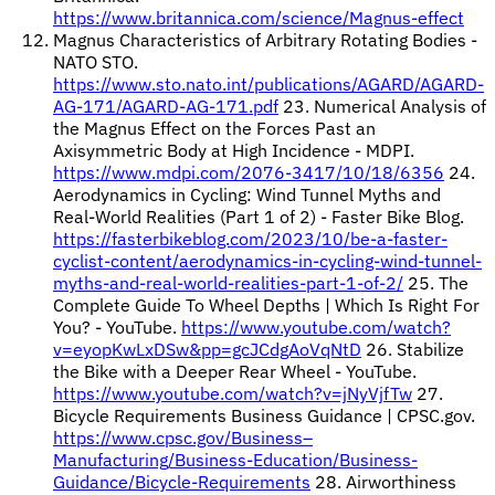
https://www.britannica.com/science/Magnus-effect
Magnus Characteristics of Arbitrary Rotating Bodies -
NATO STO.
https://www.sto.nato.int/publications/AGARD/AGARD-
AG-171/AGARD-AG-171.pdf
23. Numerical Analysis of
the Magnus Effect on the Forces Past an
Axisymmetric Body at High Incidence - MDPI.
https://www.mdpi.com/2076-3417/10/18/6356
24.
Aerodynamics in Cycling: Wind Tunnel Myths and
Real-World Realities (Part 1 of 2) - Faster Bike Blog.
https://fasterbikeblog.com/2023/10/be-a-faster-
cyclist-content/aerodynamics-in-cycling-wind-tunnel-
myths-and-real-world-realities-part-1-of-2/
25. The
Complete Guide To Wheel Depths | Which Is Right For
You? - YouTube.
https://www.youtube.com/watch?
v=eyopKwLxDSw&pp=gcJCdgAoVqNtD
26. Stabilize
the Bike with a Deeper Rear Wheel - YouTube.
https://www.youtube.com/watch?v=jNyVjfTw
27.
Bicycle Requirements Business Guidance | CPSC.gov.
https://www.cpsc.gov/Business–
Manufacturing/Business-Education/Business-
Guidance/Bicycle-Requirements
28. Airworthiness