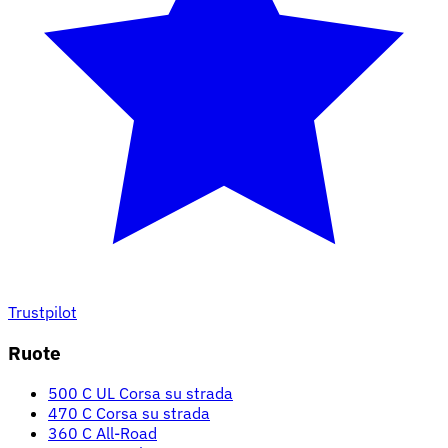
Trustpilot
Ruote
500 C UL Corsa su strada
470 C Corsa su strada
360 C All-Road